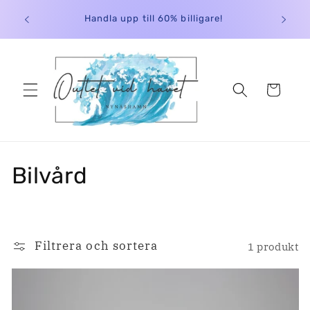
vidare
ch
Handla upp till 60% billigare!
till
innehåll
Varukorg
P
Bilvård
r
o
Filtrera och sortera
1 produkt
d
u