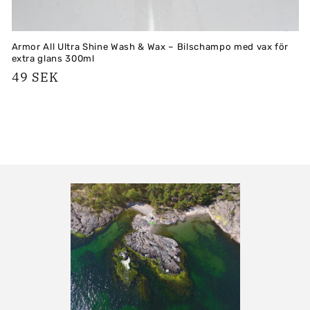
Armor All Ultra Shine Wash & Wax – Bilschampo med vax för
extra glans 300ml
Ordinarie
49 SEK
pris